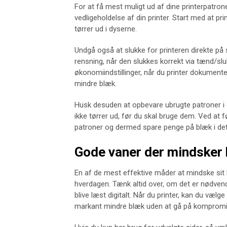
For at få mest muligt ud af dine printerpatro
vedligeholdelse af din printer. Start med at pr
tørrer ud i dyserne.
Undgå også at slukke for printeren direkte på 
rensning, når den slukkes korrekt via tænd/sl
økonomiindstillinger, når du printer dokumenter
mindre blæk.
Husk desuden at opbevare ubrugte patroner i d
ikke tørrer ud, før du skal bruge dem. Ved at 
patroner og dermed spare penge på blæk i det
Gode vaner der mindsker
En af de mest effektive måder at mindske sit 
hverdagen. Tænk altid over, om det er nødvend
blive læst digitalt. Når du printer, kan du vælg
markant mindre blæk uden at gå på komprom