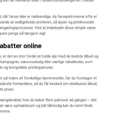
 kun de relevante sider i udskriftsindstillingerne, i stedet
d, når farver ikke er nødvendige, da farvepatronerne ofte er
øbende at vedligeholde printeren, så dyser og printhoveder
 rengøringsprocesser. Ved at indarbejde disse simple vaner
spare penge på længere sigt.
rabatter online
 er det en stor fordel at holde øje med de bedste tilbud og
 kampagner, sæsonudsalg eller særlige rabatkoder, som
le og kompatible printerpatroner.
er på tværs af forskellige hjemmesider, før du foretager et
største forhandlere, så du får besked om eksklusive tilbud,
te priser.
mængderabat, hvis du køber flere patroner ad gangen – det
ed at være opmærksom og lidt tålmodig kan du nemt finde
hjemme.