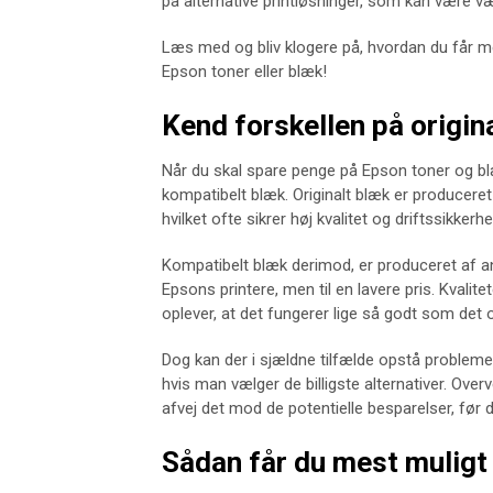
på alternative printløsninger, som kan være væ
Læs med og bliv klogere på, hvordan du får m
Epson toner eller blæk!
Kend forskellen på origin
Når du skal spare penge på Epson toner og blæk
kompatibelt blæk. Originalt blæk er produceret a
hvilket ofte sikrer høj kvalitet og driftssikkerhe
Kompatibelt blæk derimod, er produceret af a
Epsons printere, men til en lavere pris. Kvali
oplever, at det fungerer lige så godt som det or
Dog kan der i sjældne tilfælde opstå probleme
hvis man vælger de billigste alternativer. Overve
afvej det mod de potentielle besparelser, før 
Sådan får du mest muligt 