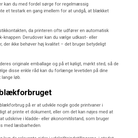
ner kan du med fordel sørge for regelmæssig
inte et testark en gang imellem for at undgå, at blækket
stikkontakten, da printeren ofte udfører en automatisk
uk-knappen. Derudover kan du vælge udkast- eller
, der ikke behøver høj kvalitet – det bruger betydeligt
eres originale emballage og på et køligt, mørkt sted, så de
følge disse enkle råd kan du forlænge levetiden på dine
 lange løb.
 blækforbruget
blækforbrug på er at udvikle nogle gode printvaner i
igt at printe et dokument, eller om det kan nøjes med at
e at udskrive i kladde- eller økonomitilstand, som bruger
is med læsbarheden.