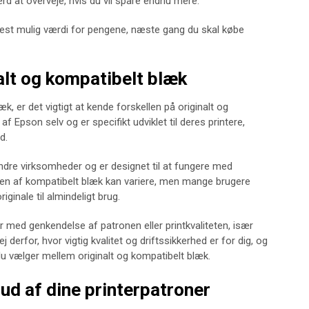
rd at overveje, hvis du vil spare endnu mere.
est mulig værdi for pengene, næste gang du skal købe
alt og kompatibelt blæk
, er det vigtigt at kende forskellen på originalt og
f Epson selv og er specifikt udviklet til deres printere,
d.
ndre virksomheder og er designet til at fungere med
teten af kompatibelt blæk kan variere, men mange brugere
iginale til almindeligt brug.
r med genkendelse af patronen eller printkvaliteten, især
j derfor, hvor vigtig kvalitet og driftssikkerhed er for dig, og
du vælger mellem originalt og kompatibelt blæk.
ud af dine printerpatroner