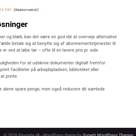
re her
.
øsninger
oner og blæk, kan det være en god idé at overveje alternative
lfælde betale sig at benytte sig af abonnementstjenester til
 er ved at løbe tør – ofte til en lavere pris pr. side.
igheden for at udskrive dokumenter digitalt fremfor
 print-faciliteter på arbejdspladsen, biblioteket eller
at printe.
kke alene spare penge, men også reducere dit samlede
© 2026 Paygate.dk - WordPress theme by
Superb WordPress Themes