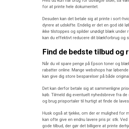
Hvis du kun har brug for udvalgte sider, så vælg
for at printe hele dokumentet.
Desuden kan det betale sig at printe i sort-hvi
dyrere at udskifte. Endelig er det en god idé l
ikke tilstoppes og spilder unødigt blæk under
kan du effektivt reducere dit blækforbrug og 
Find de bedste tilbud og 
Når du vil spare penge på Epson toner og blæk,
rabatter online. Mange webshops har løbende
kan give dig store besparelser på både origina
Det kan derfor betale sig at sammenligne pris
køb. Tilmeld dig eventuelt nyhedsbreve fra de 
og brug prisportaler til hurtigt at finde de laves
Husk også at tjekke, om der er mulighed for 
kan ofte give en endnu lavere pris pr. stk. V
gode tilbud, der gør det billigere at printe der