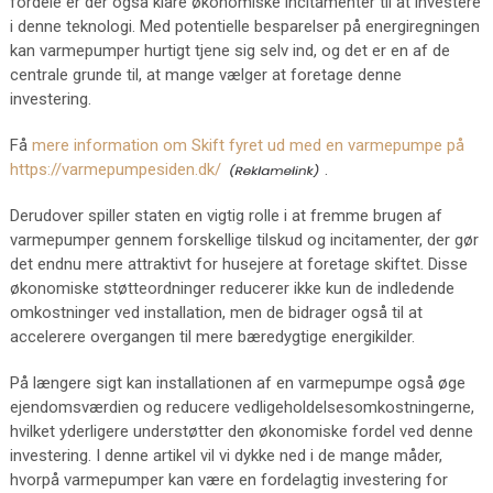
fordele er der også klare økonomiske incitamenter til at investere
i denne teknologi. Med potentielle besparelser på energiregningen
kan varmepumper hurtigt tjene sig selv ind, og det er en af de
centrale grunde til, at mange vælger at foretage denne
investering.
Få
mere information om Skift fyret ud med en varmepumpe på
https://varmepumpesiden.dk/
.
Derudover spiller staten en vigtig rolle i at fremme brugen af
varmepumper gennem forskellige tilskud og incitamenter, der gør
det endnu mere attraktivt for husejere at foretage skiftet. Disse
økonomiske støtteordninger reducerer ikke kun de indledende
omkostninger ved installation, men de bidrager også til at
accelerere overgangen til mere bæredygtige energikilder.
På længere sigt kan installationen af en varmepumpe også øge
ejendomsværdien og reducere vedligeholdelsesomkostningerne,
hvilket yderligere understøtter den økonomiske fordel ved denne
investering. I denne artikel vil vi dykke ned i de mange måder,
hvorpå varmepumper kan være en fordelagtig investering for