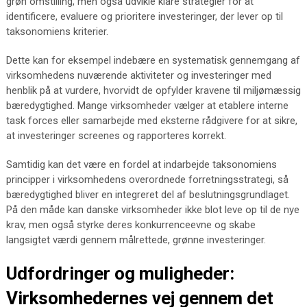
grøn omstilling, men også udvikle klare strategier for at
identificere, evaluere og prioritere investeringer, der lever op til
taksonomiens kriterier.
Dette kan for eksempel indebære en systematisk gennemgang af
virksomhedens nuværende aktiviteter og investeringer med
henblik på at vurdere, hvorvidt de opfylder kravene til miljømæssig
bæredygtighed. Mange virksomheder vælger at etablere interne
task forces eller samarbejde med eksterne rådgivere for at sikre,
at investeringer screenes og rapporteres korrekt.
Samtidig kan det være en fordel at indarbejde taksonomiens
principper i virksomhedens overordnede forretningsstrategi, så
bæredygtighed bliver en integreret del af beslutningsgrundlaget.
På den måde kan danske virksomheder ikke blot leve op til de nye
krav, men også styrke deres konkurrenceevne og skabe
langsigtet værdi gennem målrettede, grønne investeringer.
Udfordringer og muligheder:
Virksomhedernes vej gennem det