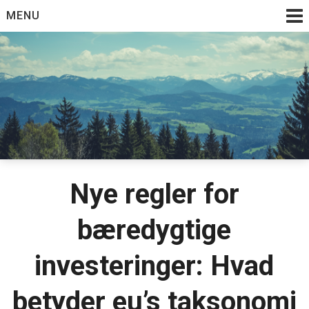
Skip
MENU
to
content
Nye regler for
bæredygtige
investeringer: Hvad
betyder eu’s taksonomi