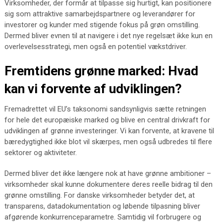
Virksomheder, der formår at tilpasse sig hurtigt, kan positionere
sig som attraktive samarbejdspartnere og leverandører for
investorer og kunder med stigende fokus på grøn omstilling.
Dermed bliver evnen til at navigere i det nye regelsæt ikke kun en
overlevelsesstrategi, men også en potentiel vækstdriver.
Fremtidens grønne marked: Hvad
kan vi forvente af udviklingen?
Fremadrettet vil EU’s taksonomi sandsynligvis sætte retningen
for hele det europæiske marked og blive en central drivkraft for
udviklingen af grønne investeringer. Vi kan forvente, at kravene til
bæredygtighed ikke blot vil skærpes, men også udbredes til flere
sektorer og aktiviteter.
Dermed bliver det ikke længere nok at have grønne ambitioner –
virksomheder skal kunne dokumentere deres reelle bidrag til den
grønne omstilling. For danske virksomheder betyder det, at
transparens, datadokumentation og løbende tilpasning bliver
afgørende konkurrenceparametre. Samtidig vil forbrugere og