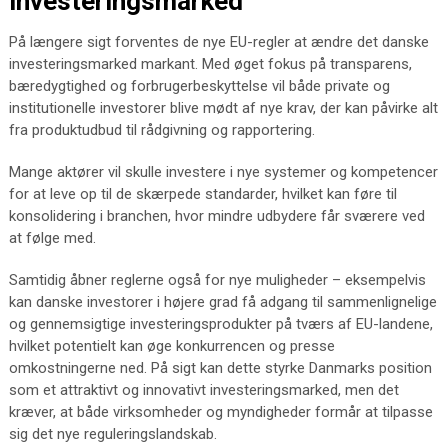
investeringsmarked
På længere sigt forventes de nye EU-regler at ændre det danske
investeringsmarked markant. Med øget fokus på transparens,
bæredygtighed og forbrugerbeskyttelse vil både private og
institutionelle investorer blive mødt af nye krav, der kan påvirke alt
fra produktudbud til rådgivning og rapportering.
Mange aktører vil skulle investere i nye systemer og kompetencer
for at leve op til de skærpede standarder, hvilket kan føre til
konsolidering i branchen, hvor mindre udbydere får sværere ved
at følge med.
Samtidig åbner reglerne også for nye muligheder – eksempelvis
kan danske investorer i højere grad få adgang til sammenlignelige
og gennemsigtige investeringsprodukter på tværs af EU-landene,
hvilket potentielt kan øge konkurrencen og presse
omkostningerne ned. På sigt kan dette styrke Danmarks position
som et attraktivt og innovativt investeringsmarked, men det
kræver, at både virksomheder og myndigheder formår at tilpasse
sig det nye reguleringslandskab.