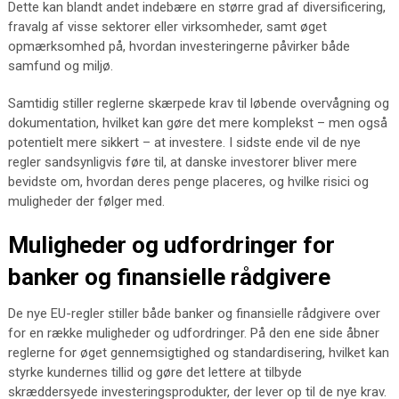
Dette kan blandt andet indebære en større grad af diversificering,
fravalg af visse sektorer eller virksomheder, samt øget
opmærksomhed på, hvordan investeringerne påvirker både
samfund og miljø.
Samtidig stiller reglerne skærpede krav til løbende overvågning og
dokumentation, hvilket kan gøre det mere komplekst – men også
potentielt mere sikkert – at investere. I sidste ende vil de nye
regler sandsynligvis føre til, at danske investorer bliver mere
bevidste om, hvordan deres penge placeres, og hvilke risici og
muligheder der følger med.
Muligheder og udfordringer for
banker og finansielle rådgivere
De nye EU-regler stiller både banker og finansielle rådgivere over
for en række muligheder og udfordringer. På den ene side åbner
reglerne for øget gennemsigtighed og standardisering, hvilket kan
styrke kundernes tillid og gøre det lettere at tilbyde
skræddersyede investeringsprodukter, der lever op til de nye krav.