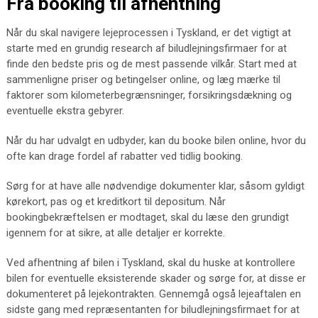
Fra booking til afhentning
Når du skal navigere lejeprocessen i Tyskland, er det vigtigt at
starte med en grundig research af biludlejningsfirmaer for at
finde den bedste pris og de mest passende vilkår. Start med at
sammenligne priser og betingelser online, og læg mærke til
faktorer som kilometerbegrænsninger, forsikringsdækning og
eventuelle ekstra gebyrer.
Når du har udvalgt en udbyder, kan du booke bilen online, hvor du
ofte kan drage fordel af rabatter ved tidlig booking.
Sørg for at have alle nødvendige dokumenter klar, såsom gyldigt
kørekort, pas og et kreditkort til depositum. Når
bookingbekræftelsen er modtaget, skal du læse den grundigt
igennem for at sikre, at alle detaljer er korrekte.
Ved afhentning af bilen i Tyskland, skal du huske at kontrollere
bilen for eventuelle eksisterende skader og sørge for, at disse er
dokumenteret på lejekontrakten. Gennemgå også lejeaftalen en
sidste gang med repræsentanten for biludlejningsfirmaet for at