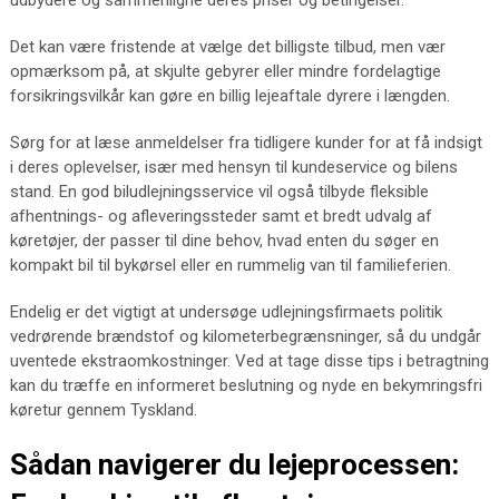
udbydere og sammenligne deres priser og betingelser.
Det kan være fristende at vælge det billigste tilbud, men vær
opmærksom på, at skjulte gebyrer eller mindre fordelagtige
forsikringsvilkår kan gøre en billig lejeaftale dyrere i længden.
Sørg for at læse anmeldelser fra tidligere kunder for at få indsigt
i deres oplevelser, især med hensyn til kundeservice og bilens
stand. En god biludlejningsservice vil også tilbyde fleksible
afhentnings- og afleveringssteder samt et bredt udvalg af
køretøjer, der passer til dine behov, hvad enten du søger en
kompakt bil til bykørsel eller en rummelig van til familieferien.
Endelig er det vigtigt at undersøge udlejningsfirmaets politik
vedrørende brændstof og kilometerbegrænsninger, så du undgår
uventede ekstraomkostninger. Ved at tage disse tips i betragtning
kan du træffe en informeret beslutning og nyde en bekymringsfri
køretur gennem Tyskland.
Sådan navigerer du lejeprocessen: