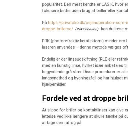
popularitet. Den mest kendte er LASIK, hvor e
fokusere bedre uden brug af briller eller kontak
På
https://privatoko.dk/oejenoperation-som-
droppe-brillerne/
kan du læse m
PRK (photorefraktiv keratektomi) minder om L
laseren anvendes – denne metode vælges ofte
Endelig er der linseudskiftning (RLE eller refrak
med en kunstig linse, hvilket især anbefales t
begyndende grå stær. Disse procedurer er alle 
langsynethed og bygningsfejl og har hjulpet mi
hjælpemidler.
Fordele ved at droppe bril
At slippe for briller og kontaktlinser kan give
lettelse ved ikke længere at skulle tænke på du
at tage dem af og på.