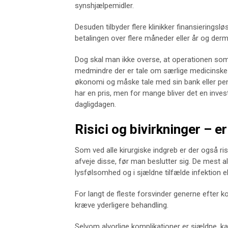
synshjælpemidler.
Desuden tilbyder flere klinikker finansieringsl
betalingen over flere måneder eller år og de
Dog skal man ikke overse, at operationen som
medmindre der er tale om særlige medicinske å
økonomi og måske tale med sin bank eller pen
har en pris, men for mange bliver det en inv
dagligdagen.
Risici og bivirkninger – 
Som ved alle kirurgiske indgreb er der også ris
afveje disse, før man beslutter sig. De mest alm
lysfølsomhed og i sjældne tilfælde infektion e
For langt de fleste forsvinder generne efter 
kræve yderligere behandling.
Selvom alvorlige komplikationer er sjældne, ka