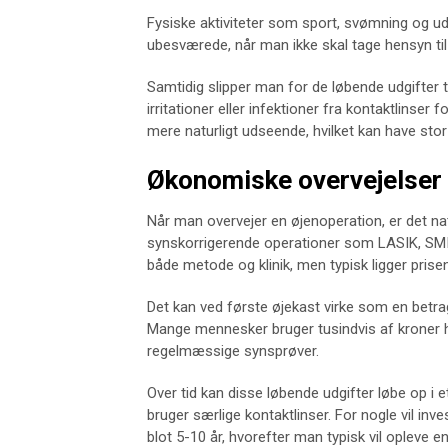
Fysiske aktiviteter som sport, svømning og u
ubesværede, når man ikke skal tage hensyn til
Samtidig slipper man for de løbende udgifter til 
irritationer eller infektioner fra kontaktlinser
mere naturligt udseende, hvilket kan have stor b
Økonomiske overvejelser –
Når man overvejer en øjenoperation, er det na
synskorrigerende operationer som LASIK, SMILE
både metode og klinik, men typisk ligger pris
Det kan ved første øjekast virke som en betragt
Mange mennesker bruger tusindvis af kroner hver
regelmæssige synsprøver.
Over tid kan disse løbende udgifter løbe op i e
bruger særlige kontaktlinser. For nogle vil inv
blot 5-10 år, hvorefter man typisk vil opleve 