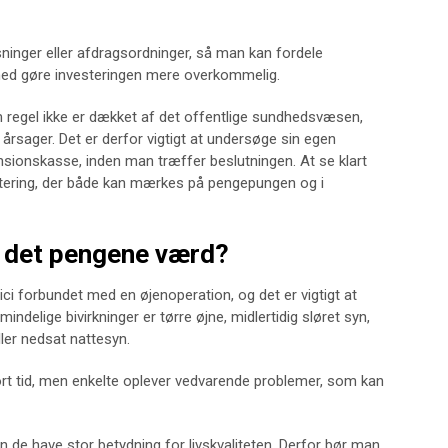
øsninger eller afdragsordninger, så man kan fordele
rmed gøre investeringen mere overkommelig.
 regel ikke er dækket af det offentlige sundhedsvæsen,
rsager. Det er derfor vigtigt at undersøge sin egen
sionskasse, inden man træffer beslutningen. At se klart
estering, der både kan mærkes på pengepungen og i
er det pengene værd?
ici forbundet med en øjenoperation, og det er vigtigt at
indelige bivirkninger er tørre øjne, midlertidig sløret syn,
ller nedsat nattesyn.
kort tid, men enkelte oplever vedvarende problemer, som kan
n de have stor betydning for livskvaliteten. Derfor bør man