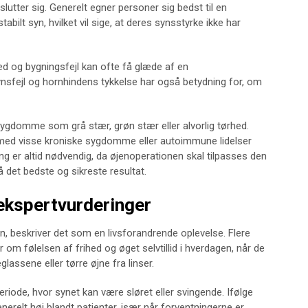
slutter sig. Generelt egner personer sig bedst til en
abilt syn, hvilket vil sige, at deres synsstyrke ikke har
 og bygningsfejl kan ofte få glæde af en
nsfejl og hornhindens tykkelse har også betydning for, om
sygdomme som grå stær, grøn stær eller alvorlig tørhed.
ed visse kroniske sygdomme eller autoimmune lidelser
ing er altid nødvendig, da øjenoperationen skal tilpasses den
 det bedste og sikreste resultat.
 ekspertvurderinger
n, beskriver det som en livsforandrende oplevelse. Flere
er om følelsen af frihed og øget selvtillid i hverdagen, når de
lassene eller tørre øjne fra linser.
riode, hvor synet kan være sløret eller svingende. Ifølge
enerelt høj blandt patienter, især når forventningerne er