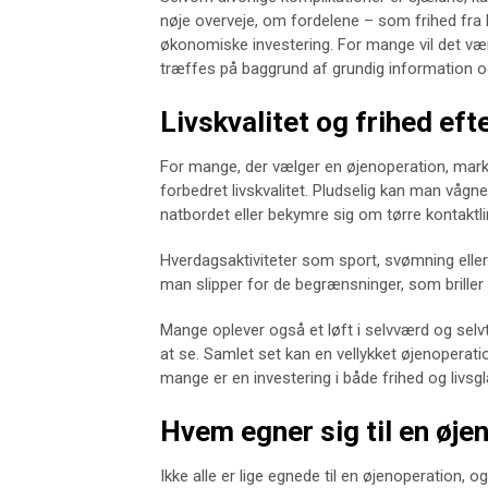
nøje overveje, om fordelene – som frihed fra br
økonomiske investering. For mange vil det væ
træffes på baggrund af grundig information o
Livskvalitet og frihed eft
For mange, der vælger en øjenoperation, mark
forbedret livskvalitet. Pludselig kan man vågne
natbordet eller bekymre sig om tørre kontaktli
Hverdagsaktiviteter som sport, svømning eller 
man slipper for de begrænsninger, som briller 
Mange oplever også et løft i selvværd og selvt
at se. Samlet set kan en vellykket øjenoperat
mange er en investering i både frihed og livsg
Hvem egner sig til en øje
Ikke alle er lige egnede til en øjenoperation, 