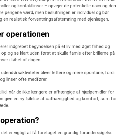
iller og kontaktlinser – opvejer de potentielle risici og den
re pengene værd, men beslutningen er individuel og bør
g en realistisk forventningsafstemning med øjenlægen.
er operationen
erer indgrebet begyndelsen på et liv med øget frihed og
 op og se klart uden først at skulle famle efter brillerne på
nser i løbet af dagen.
udendørsaktiviteter bliver lettere og mere spontane, fordi
og linser ofte medfører.
illid, når de ikke længere er afhængige af hjælpemidler for
ion give en ny følelse af uafhængighed og komfort, som for
læde.
noperation?
og det er vigtigt at få foretaget en grundig forundersøgelse