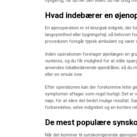
nysgerrig, får du her den viden, du har brug fo
Hvad indebærer en øjeno
En øjenoperation er et kirurgisk indgreb, der h
langsynethed eller bygningsfejl, så behovet for 
proceduren foregår typisk ambulant og varer s
Inden operationen foretager øjenlægen en gru
vurderes, og du får mulighed for at stille spø
anvendes lokalbedøvende øjendråber, så du mær
eller en smule svie.
Efter operationen kan der forekomme lette ge
symptomer aftager som regel hurtigt. Det er v
nøje, for at sikre det bedst mulige resultat. 
forberedelse, selve indgrebet og en kortere re
De mest populære synsko
Når det kommer til synskorrigerende øjenoperati