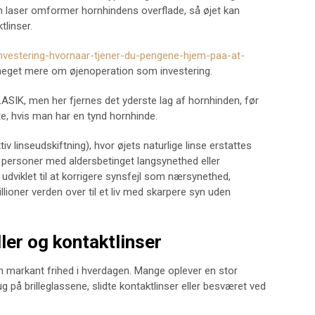
n laser omformer hornhindens overflade, så øjet kan
tlinser.
investering-hvornaar-tjener-du-pengene-hjem-paa-at-
eget mere om øjenoperation som investering.
ASIK, men her fjernes det yderste lag af hornhinden, før
, hvis man har en tynd hornhinde.
tiv linseudskiftning), hvor øjets naturlige linse erstattes
il personer med aldersbetinget langsynethed eller
udviklet til at korrigere synsfejl som nærsynethed,
llioner verden over til et liv med skarpere syn uden
ler og kontaktlinser
 en markant frihed i hverdagen. Mange oplever en stor
g på brilleglassene, slidte kontaktlinser eller besværet ved