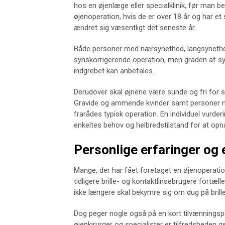
hos en øjenlæge eller specialklinik, før man be
øjenoperation, hvis de er over 18 år og har et st
ændret sig væsentligt det seneste år.
Både personer med nærsynethed, langsynethed
synskorrigerende operation, men graden af sy
indgrebet kan anbefales.
Derudover skal øjnene være sunde og fri for 
Gravide og ammende kvinder samt personer m
frarådes typisk operation. En individuel vurder
enkeltes behov og helbredstilstand for at opnå
Personlige erfaringer og
Mange, der har fået foretaget en øjenoperatio
tidligere brille- og kontaktlinsebrugere fortæll
ikke længere skal bekymre sig om dug på brilleg
Dog peger nogle også på en kort tilvænningspe
øjenkirurger og specialister er tilfredsheden g