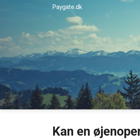
Skip
Paygate.dk
to
content
Kan en øjenoper