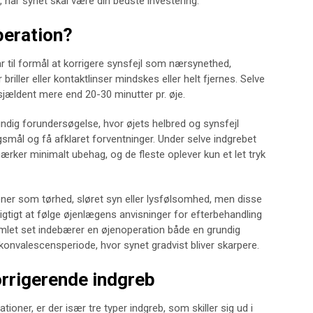
r, når synet skal være din bedste investering.
peration?
ar til formål at korrigere synsfejl som nærsynethed,
briller eller kontaktlinser mindskes eller helt fjernes. Selve
jældent mere end 20-30 minutter pr. øje.
ndig forundersøgelse, hvor øjets helbred og synsfejl
rgsmål og få afklaret forventninger. Under selve indgrebet
ker minimalt ubehag, og de fleste oplever kun et let tryk
ner som tørhed, sløret syn eller lysfølsomhed, men disse
igtigt at følge øjenlægens anvisninger for efterbehandling
Samlet set indebærer en øjenoperation både en grundig
konvalescensperiode, hvor synet gradvist bliver skarpere.
rrigerende indgreb
oner, er der især tre typer indgreb, som skiller sig ud i