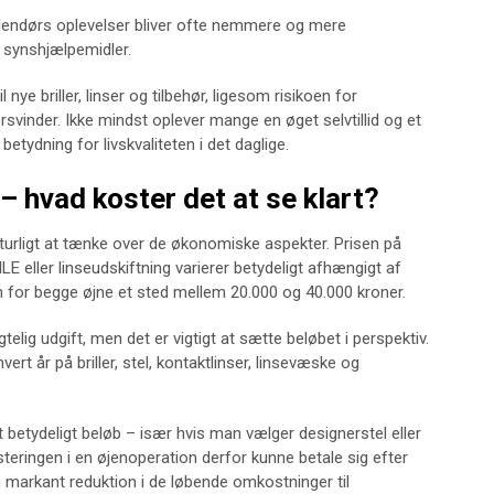
dendørs oplevelser bliver ofte nemmere og mere
 synshjælpemidler.
nye briller, linser og tilbehør, ligesom risikoen for
 forsvinder. Ikke mindst oplever mange en øget selvtillid og et
etydning for livskvaliteten i det daglige.
 hvad koster det at se klart?
turligt at tænke over de økonomiske aspekter. Prisen på
 eller linseudskiftning varierer betydeligt afhængigt af
en for begge øjne et sted mellem 20.000 og 40.000 kroner.
elig udgift, men det er vigtigt at sætte beløbet i perspektiv.
t år på briller, stel, kontaktlinser, linsevæske og
t betydeligt beløb – især hvis man vælger designerstel eller
esteringen i en øjenoperation derfor kunne betale sig efter
en markant reduktion i de løbende omkostninger til