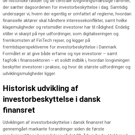
de historiske rødder og de centrale lovgivningsmæssige rammer,
der sætter dagsordenen for investorbeskyttelse i dag. Samtidig
undersøger vi, hvem der egentlig er omfattet af reglerne, hvordan
finansielle aktører skal håndtere interessekonflikter, samt hvilke
klagemuligheder og retsmidler investorer har til rådighed. Endelig
stiller vi skarpt på nye udfordringer, som digitaliseringen og
fremkomsten af FinTech rejser, og kigger på
fremtidsperspektiverne for investorbeskyttelse i Danmark.
Formålet er at give både erfarne og nye investorer – samt
fagfolk i finanssektoren – et solidt indblik i, hvordan lovgivningen
beskytter investorer i praksis, og hvor de største udfordringer og
udviklingsmuligheder ligger.
Historisk udvikling af
investorbeskyttelse i dansk
finansret
Udviklingen af investorbeskyttelse i dansk finansret har
gennemgået markante forandringer siden de første