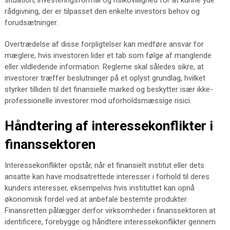
situation, investeringsformål og risikovillighed for at kunne yde
rådgivning, der er tilpasset den enkelte investors behov og
forudsætninger.
Overtrædelse af disse forpligtelser kan medføre ansvar for
mæglere, hvis investoren lider et tab som følge af manglende
eller vildledende information. Reglerne skal således sikre, at
investorer træffer beslutninger på et oplyst grundlag, hvilket
styrker tilliden til det finansielle marked og beskytter især ikke-
professionelle investorer mod uforholdsmæssige risici.
Håndtering af interessekonflikter i
finanssektoren
Interessekonflikter opstår, når et finansielt institut eller dets
ansatte kan have modsatrettede interesser i forhold til deres
kunders interesser, eksempelvis hvis instituttet kan opnå
økonomisk fordel ved at anbefale bestemte produkter.
Finansretten pålægger derfor virksomheder i finanssektoren at
identificere, forebygge og håndtere interessekonflikter gennem