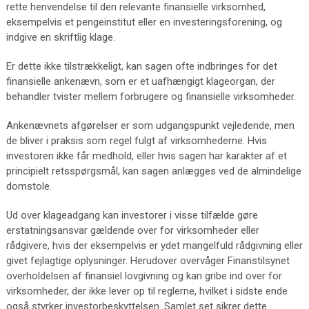
rette henvendelse til den relevante finansielle virksomhed,
eksempelvis et pengeinstitut eller en investeringsforening, og
indgive en skriftlig klage.
Er dette ikke tilstrækkeligt, kan sagen ofte indbringes for det
finansielle ankenævn, som er et uafhængigt klageorgan, der
behandler tvister mellem forbrugere og finansielle virksomheder.
Ankenævnets afgørelser er som udgangspunkt vejledende, men
de bliver i praksis som regel fulgt af virksomhederne. Hvis
investoren ikke får medhold, eller hvis sagen har karakter af et
principielt retsspørgsmål, kan sagen anlægges ved de almindelige
domstole.
Ud over klageadgang kan investorer i visse tilfælde gøre
erstatningsansvar gældende over for virksomheder eller
rådgivere, hvis der eksempelvis er ydet mangelfuld rådgivning eller
givet fejlagtige oplysninger. Herudover overvåger Finanstilsynet
overholdelsen af finansiel lovgivning og kan gribe ind over for
virksomheder, der ikke lever op til reglerne, hvilket i sidste ende
også styrker investorbeskyttelsen. Samlet set sikrer dette