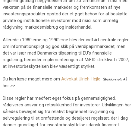
reguleringstiltag i begyndelsen af det 20. århundrede. I takt med
væksten på de finansielle markeder og fremkomsten af nye
investeringsprodukter opstod der et øget behov for at beskytte
private og institutionelle investorer mod risici som urimelig
rådgivning, markedsmisbrug og insiderhandel.
Allerede i 1980’erne og 1990’erne blev der indført centrale regler
om informationspligt og god skik på værdipapirmarkedet, men
det var især med Danmarks tilpasning til EU’s finansielle
regulering, herunder implementeringen af MiFID-direktivet i 2007,
at investorbeskyttelsen blev væsentligt styrket.
Du kan læse meget mere om
Advokat Ulrich Hejle
her >>
Disse regler har medført øget fokus på gennemsigtighed,
rådgiveres ansvar og retssikkerhed for investorer. Udviklingen har
således bevæget sig fra relativt begrænset lovgivning og
selvregulering til et omfattende og detaljeret regelsæt, der i dag
danner grundlaget for investorbeskyttelse i dansk finansret.