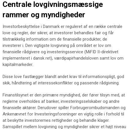
Centrale lovgivningsmæssige
rammer og myndigheder
Investorbeskyttelse i Danmark er reguleret af en række centrale
love og regler, der sikrer, at investorer behandles fair og får
tilstrækkelig information om de finansielle produkter, de
investerer i. Den vigtigste lovgivning på området er lov om
finansielle rådgivere og investeringsservice (MiFID II-direktivet
implementeret i dansk ret), værdipapirhandelsloven samt lov om
kapitalmarkeder.
Disse love fastlægger blandt andet krav til informationspligt, god
skik, håndtering af interessekonflikter og passende rådgivning.
Finanstilsynet er den primære myndighed, der fører tilsyn med, at
reglerne overholdes af banker, investeringsselskaber og andre
finansielle aktører. Derudover spiller Forbrugerombudsmanden og
Ankenævnet for Investeringsforeninger en vigtig rolle i forhold til
at beskytte investorernes rettigheder og behandle klager.
Samspillet mellem lovgivning og myndigheder sikrer et højt niveau