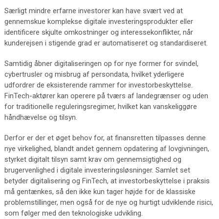
Særligt mindre erfarne investorer kan have svært ved at
gennemskue komplekse digitale investeringsprodukter eller
identificere skjulte omkostninger og interessekonflikter, når
kunderejsen i stigende grad er automatiseret og standardiseret.
Samtidig åbner digitaliseringen op for nye former for svindel,
cybertrusler og misbrug af persondata, hvilket yderligere
udfordrer de eksisterende rammer for investorbeskyttelse.
FinTech-aktører kan operere på tværs af landegrænser og uden
for traditionelle reguleringsregimer, hvilket kan vanskeliggøre
håndhævelse og tilsyn.
Derfor er der et øget behov for, at finansretten tilpasses denne
nye virkelighed, blandt andet gennem opdatering af lovgivningen,
styrket digitalt tilsyn samt krav om gennemsigtighed og
brugervenlighed i digitale investeringsløsninger. Samlet set
betyder digitalisering og FinTech, at investorbeskyttelse i praksis
må gentænkes, så den ikke kun tager højde for de klassiske
problemstillinger, men også for de nye og hurtigt udviklende risici,
som følger med den teknologiske udvikling.