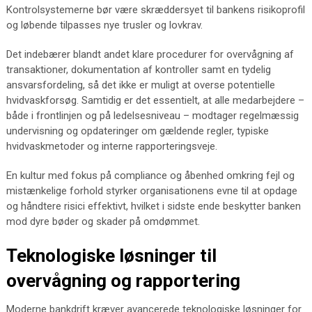
Kontrolsystemerne bør være skræddersyet til bankens risikoprofil
og løbende tilpasses nye trusler og lovkrav.
Det indebærer blandt andet klare procedurer for overvågning af
transaktioner, dokumentation af kontroller samt en tydelig
ansvarsfordeling, så det ikke er muligt at overse potentielle
hvidvaskforsøg. Samtidig er det essentielt, at alle medarbejdere –
både i frontlinjen og på ledelsesniveau – modtager regelmæssig
undervisning og opdateringer om gældende regler, typiske
hvidvaskmetoder og interne rapporteringsveje.
En kultur med fokus på compliance og åbenhed omkring fejl og
mistænkelige forhold styrker organisationens evne til at opdage
og håndtere risici effektivt, hvilket i sidste ende beskytter banken
mod dyre bøder og skader på omdømmet.
Teknologiske løsninger til
overvågning og rapportering
Moderne bankdrift kræver avancerede teknologiske løsninger for