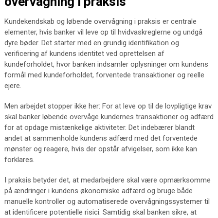
overvågning i praksis
Kundekendskab og løbende overvågning i praksis er centrale
elementer, hvis banker vil leve op til hvidvaskreglerne og undgå
dyre bøder. Det starter med en grundig identifikation og
verificering af kundens identitet ved oprettelsen af
kundeforholdet, hvor banken indsamler oplysninger om kundens
formål med kundeforholdet, forventede transaktioner og reelle
ejere.
Men arbejdet stopper ikke her: For at leve op til de lovpligtige krav
skal banker løbende overvåge kundernes transaktioner og adfærd
for at opdage mistænkelige aktiviteter. Det indebærer blandt
andet at sammenholde kundens adfærd med det forventede
mønster og reagere, hvis der opstår afvigelser, som ikke kan
forklares.
I praksis betyder det, at medarbejdere skal være opmærksomme
på ændringer i kundens økonomiske adfærd og bruge både
manuelle kontroller og automatiserede overvågningssystemer til
at identificere potentielle risici. Samtidig skal banken sikre, at