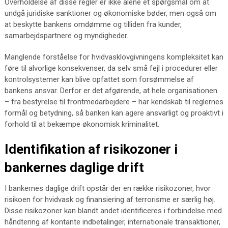
Overholdelse af disse regler er ikke alene et spørgsmål om at
undgå juridiske sanktioner og økonomiske bøder, men også om
at beskytte bankens omdømme og tilliden fra kunder,
samarbejdspartnere og myndigheder.
Manglende forståelse for hvidvasklovgivningens kompleksitet kan
føre til alvorlige konsekvenser, da selv små fejl i procedurer eller
kontrolsystemer kan blive opfattet som forsømmelse af
bankens ansvar. Derfor er det afgørende, at hele organisationen
– fra bestyrelse til frontmedarbejdere – har kendskab til reglernes
formål og betydning, så banken kan agere ansvarligt og proaktivt i
forhold til at bekæmpe økonomisk kriminalitet.
Identifikation af risikozoner i
bankernes daglige drift
I bankernes daglige drift opstår der en række risikozoner, hvor
risikoen for hvidvask og finansiering af terrorisme er særlig høj.
Disse risikozoner kan blandt andet identificeres i forbindelse med
håndtering af kontante indbetalinger, internationale transaktioner,