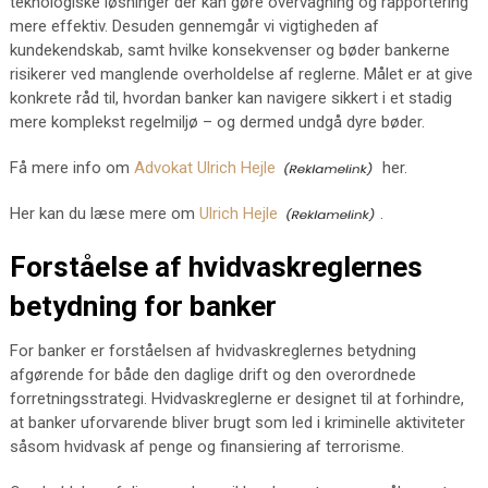
teknologiske løsninger der kan gøre overvågning og rapportering
mere effektiv. Desuden gennemgår vi vigtigheden af
kundekendskab, samt hvilke konsekvenser og bøder bankerne
risikerer ved manglende overholdelse af reglerne. Målet er at give
konkrete råd til, hvordan banker kan navigere sikkert i et stadig
mere komplekst regelmiljø – og dermed undgå dyre bøder.
Få mere info om
Advokat Ulrich Hejle
her.
Her kan du læse mere om
Ulrich Hejle
.
Forståelse af hvidvaskreglernes
betydning for banker
For banker er forståelsen af hvidvaskreglernes betydning
afgørende for både den daglige drift og den overordnede
forretningsstrategi. Hvidvaskreglerne er designet til at forhindre,
at banker uforvarende bliver brugt som led i kriminelle aktiviteter
såsom hvidvask af penge og finansiering af terrorisme.