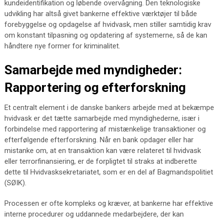
kundeidentifikation og løbende overvågning. Den teknologiske
udvikling har altså givet bankerne effektive værktøjer til både
forebyggelse og opdagelse af hvidvask, men stiller samtidig krav
om konstant tilpasning og opdatering af systemerne, så de kan
håndtere nye former for kriminalitet.
Samarbejde med myndigheder:
Rapportering og efterforskning
Et centralt element i de danske bankers arbejde med at bekæmpe
hvidvask er det tætte samarbejde med myndighederne, især i
forbindelse med rapportering af mistænkelige transaktioner og
efterfølgende efterforskning. Når en bank opdager eller har
mistanke om, at en transaktion kan være relateret til hvidvask
eller terrorfinansiering, er de forpligtet til straks at indberette
dette til Hvidvasksekretariatet, som er en del af Bagmandspolitiet
(SØIK).
Processen er ofte kompleks og kræver, at bankerne har effektive
interne procedurer og uddannede medarbejdere, der kan