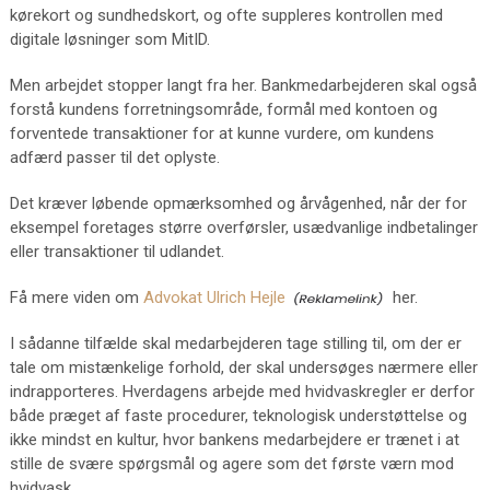
kørekort og sundhedskort, og ofte suppleres kontrollen med
digitale løsninger som MitID.
Men arbejdet stopper langt fra her. Bankmedarbejderen skal også
forstå kundens forretningsområde, formål med kontoen og
forventede transaktioner for at kunne vurdere, om kundens
adfærd passer til det oplyste.
Det kræver løbende opmærksomhed og årvågenhed, når der for
eksempel foretages større overførsler, usædvanlige indbetalinger
eller transaktioner til udlandet.
Få mere viden om
Advokat Ulrich Hejle
her.
I sådanne tilfælde skal medarbejderen tage stilling til, om der er
tale om mistænkelige forhold, der skal undersøges nærmere eller
indrapporteres. Hverdagens arbejde med hvidvaskregler er derfor
både præget af faste procedurer, teknologisk understøttelse og
ikke mindst en kultur, hvor bankens medarbejdere er trænet i at
stille de svære spørgsmål og agere som det første værn mod
hvidvask.