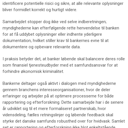
identificere potentielle risici og sikre, at alle relevante oplysninger
bliver formidlet korrekt og hurtigt videre.
Samarbejdet stopper dog ikke ved selve indberetningen;
myndighederne kan efterfølgende rette henvendelse til banken
for at få uddybet oplysninger eller indhente yderligere
dokumentation, hvilket stiller krav til bankernes evne til at
dokumentere og opbevare relevante data.
I praksis betyder det, at banker løbende skal balancere deres rolle
som finansiel tjenesteudbyder med et samfundsansvar for at
forhindre økonomisk kriminalitet.
Bankerne deltager også aktivt i dialogen med myndighederne
gennem branchens interesseorganisationer, hvor de deler
erfaringer og arbejder på at optimere processerne for både
rapportering og efterforskning. Dette samarbejde har i de senere
år udviklet sig til et mere formaliseret partnerskab, hvor
vidensdeling, fælles retningslinjer og løbende feedback skal
styrke det danske samfunds robusthed over for hvidvask. Samlet
set er rapportering og efterforskning ikke blot enkeltstående