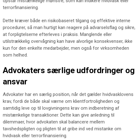
opstår mistænkelige mønstre, som kan indikere hvidvask eller
terrorfinansiering.
Dette kræver både en risikobaseret tilgang og effektive interne
procedurer, så man hurtigt kan reagere på advarselsflag og sikre,
at forpligtelserne efterleves i praksis. Manglende eller
utilstrækkelig overvågning kan have alvorlige konsekvenser, ikke
kun for den enkelte medarbejder, men også for virksomheden
som helhed.
Advokaters særlige udfordringer og
ansvar
Advokater har en særlig position, når det gælder hvidvasklovens
krav, fordi de både skal værne om klientfortroligheden og
samtidig leve op til lovgivningens krav om indberetning af
mistænkelige transaktioner. Dette kan give anledning til
dilemmaer, hvor advokaten skal balancere mellem
tavshedspligten og pligten til at gribe ind ved mistanke om
hvidvask eller terrorfinansiering.