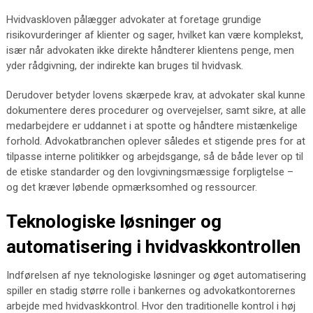
Hvidvaskloven pålægger advokater at foretage grundige
risikovurderinger af klienter og sager, hvilket kan være komplekst,
især når advokaten ikke direkte håndterer klientens penge, men
yder rådgivning, der indirekte kan bruges til hvidvask.
Derudover betyder lovens skærpede krav, at advokater skal kunne
dokumentere deres procedurer og overvejelser, samt sikre, at alle
medarbejdere er uddannet i at spotte og håndtere mistænkelige
forhold. Advokatbranchen oplever således et stigende pres for at
tilpasse interne politikker og arbejdsgange, så de både lever op til
de etiske standarder og den lovgivningsmæssige forpligtelse –
og det kræver løbende opmærksomhed og ressourcer.
Teknologiske løsninger og
automatisering i hvidvaskkontrollen
Indførelsen af nye teknologiske løsninger og øget automatisering
spiller en stadig større rolle i bankernes og advokatkontorernes
arbejde med hvidvaskkontrol. Hvor den traditionelle kontrol i høj