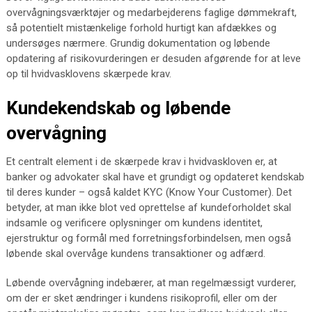
overvågningsværktøjer og medarbejderens faglige dømmekraft,
så potentielt mistænkelige forhold hurtigt kan afdækkes og
undersøges nærmere. Grundig dokumentation og løbende
opdatering af risikovurderingen er desuden afgørende for at leve
op til hvidvasklovens skærpede krav.
Kundekendskab og løbende
overvågning
Et centralt element i de skærpede krav i hvidvaskloven er, at
banker og advokater skal have et grundigt og opdateret kendskab
til deres kunder – også kaldet KYC (Know Your Customer). Det
betyder, at man ikke blot ved oprettelse af kundeforholdet skal
indsamle og verificere oplysninger om kundens identitet,
ejerstruktur og formål med forretningsforbindelsen, men også
løbende skal overvåge kundens transaktioner og adfærd.
Løbende overvågning indebærer, at man regelmæssigt vurderer,
om der er sket ændringer i kundens risikoprofil, eller om der