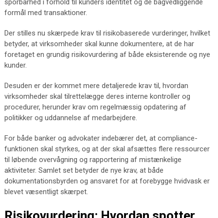
sporbarhed i forhold til kunders identitet og de bagvedliggende
formål med transaktioner.
Der stilles nu skærpede krav til risikobaserede vurderinger, hvilket
betyder, at virksomheder skal kunne dokumentere, at de har
foretaget en grundig risikovurdering af både eksisterende og nye
kunder.
Desuden er der kommet mere detaljerede krav til, hvordan
virksomheder skal tilrettelægge deres interne kontroller og
procedurer, herunder krav om regelmæssig opdatering af
politikker og uddannelse af medarbejdere.
For både banker og advokater indebærer det, at compliance-
funktionen skal styrkes, og at der skal afsættes flere ressourcer
til løbende overvågning og rapportering af mistænkelige
aktiviteter. Samlet set betyder de nye krav, at både
dokumentationsbyrden og ansvaret for at forebygge hvidvask er
blevet væsentligt skærpet.
Risikovurdering: Hvordan spotter