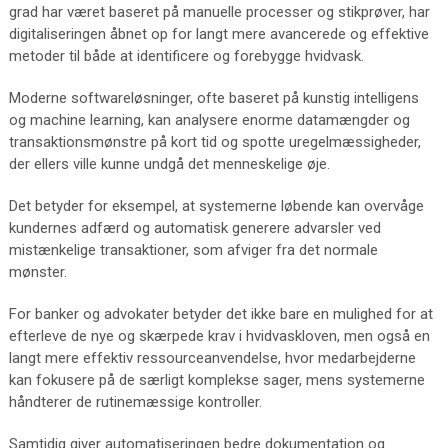
grad har været baseret på manuelle processer og stikprøver, har
digitaliseringen åbnet op for langt mere avancerede og effektive
metoder til både at identificere og forebygge hvidvask.
Moderne softwareløsninger, ofte baseret på kunstig intelligens
og machine learning, kan analysere enorme datamængder og
transaktionsmønstre på kort tid og spotte uregelmæssigheder,
der ellers ville kunne undgå det menneskelige øje.
Det betyder for eksempel, at systemerne løbende kan overvåge
kundernes adfærd og automatisk generere advarsler ved
mistænkelige transaktioner, som afviger fra det normale
mønster.
For banker og advokater betyder det ikke bare en mulighed for at
efterleve de nye og skærpede krav i hvidvaskloven, men også en
langt mere effektiv ressourceanvendelse, hvor medarbejderne
kan fokusere på de særligt komplekse sager, mens systemerne
håndterer de rutinemæssige kontroller.
Samtidig giver automatiseringen bedre dokumentation og