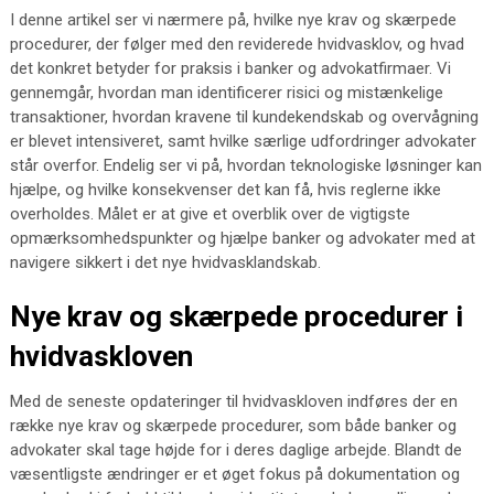
I denne artikel ser vi nærmere på, hvilke nye krav og skærpede
procedurer, der følger med den reviderede hvidvasklov, og hvad
det konkret betyder for praksis i banker og advokatfirmaer. Vi
gennemgår, hvordan man identificerer risici og mistænkelige
transaktioner, hvordan kravene til kundekendskab og overvågning
er blevet intensiveret, samt hvilke særlige udfordringer advokater
står overfor. Endelig ser vi på, hvordan teknologiske løsninger kan
hjælpe, og hvilke konsekvenser det kan få, hvis reglerne ikke
overholdes. Målet er at give et overblik over de vigtigste
opmærksomhedspunkter og hjælpe banker og advokater med at
navigere sikkert i det nye hvidvasklandskab.
Nye krav og skærpede procedurer i
hvidvaskloven
Med de seneste opdateringer til hvidvaskloven indføres der en
række nye krav og skærpede procedurer, som både banker og
advokater skal tage højde for i deres daglige arbejde. Blandt de
væsentligste ændringer er et øget fokus på dokumentation og