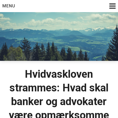
Skip
MENU
to
content
Hvidvaskloven
strammes: Hvad skal
banker og advokater
være opmærksomme