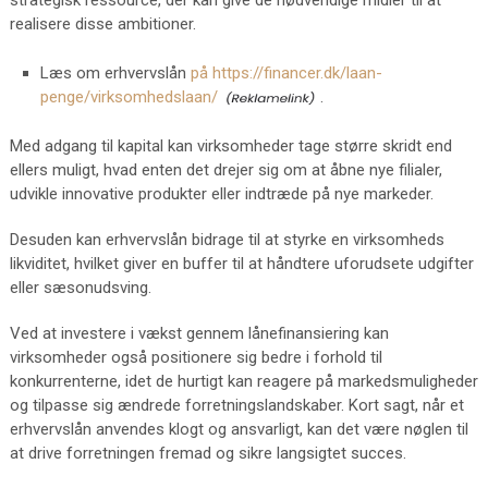
strategisk ressource, der kan give de nødvendige midler til at
realisere disse ambitioner.
Læs om erhvervslån
på https://financer.dk/laan-
penge/virksomhedslaan/
.
Med adgang til kapital kan virksomheder tage større skridt end
ellers muligt, hvad enten det drejer sig om at åbne nye filialer,
udvikle innovative produkter eller indtræde på nye markeder.
Desuden kan erhvervslån bidrage til at styrke en virksomheds
likviditet, hvilket giver en buffer til at håndtere uforudsete udgifter
eller sæsonudsving.
Ved at investere i vækst gennem lånefinansiering kan
virksomheder også positionere sig bedre i forhold til
konkurrenterne, idet de hurtigt kan reagere på markedsmuligheder
og tilpasse sig ændrede forretningslandskaber. Kort sagt, når et
erhvervslån anvendes klogt og ansvarligt, kan det være nøglen til
at drive forretningen fremad og sikre langsigtet succes.