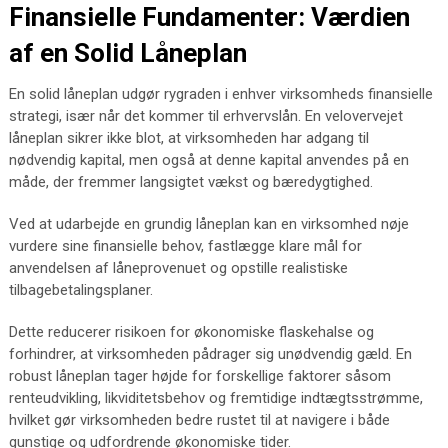
Finansielle Fundamenter: Værdien
af en Solid Låneplan
En solid låneplan udgør rygraden i enhver virksomheds finansielle
strategi, især når det kommer til erhvervslån. En velovervejet
låneplan sikrer ikke blot, at virksomheden har adgang til
nødvendig kapital, men også at denne kapital anvendes på en
måde, der fremmer langsigtet vækst og bæredygtighed.
Ved at udarbejde en grundig låneplan kan en virksomhed nøje
vurdere sine finansielle behov, fastlægge klare mål for
anvendelsen af låneprovenuet og opstille realistiske
tilbagebetalingsplaner.
Dette reducerer risikoen for økonomiske flaskehalse og
forhindrer, at virksomheden pådrager sig unødvendig gæld. En
robust låneplan tager højde for forskellige faktorer såsom
renteudvikling, likviditetsbehov og fremtidige indtægtsstrømme,
hvilket gør virksomheden bedre rustet til at navigere i både
gunstige og udfordrende økonomiske tider.