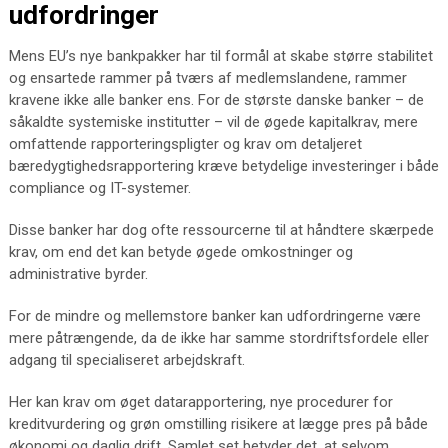
udfordringer
Mens EU’s nye bankpakker har til formål at skabe større stabilitet
og ensartede rammer på tværs af medlemslandene, rammer
kravene ikke alle banker ens. For de største danske banker – de
såkaldte systemiske institutter – vil de øgede kapitalkrav, mere
omfattende rapporteringspligter og krav om detaljeret
bæredygtighedsrapportering kræve betydelige investeringer i både
compliance og IT-systemer.
Disse banker har dog ofte ressourcerne til at håndtere skærpede
krav, om end det kan betyde øgede omkostninger og
administrative byrder.
For de mindre og mellemstore banker kan udfordringerne være
mere påtrængende, da de ikke har samme stordriftsfordele eller
adgang til specialiseret arbejdskraft.
Her kan krav om øget datarapportering, nye procedurer for
kreditvurdering og grøn omstilling risikere at lægge pres på både
økonomi og daglig drift. Samlet set betyder det, at selvom