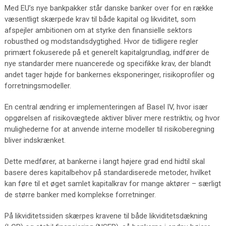
Med EU’s nye bankpakker står danske banker over for en række
væsentligt skærpede krav til både kapital og likviditet, som
afspejler ambitionen om at styrke den finansielle sektors
robusthed og modstandsdygtighed. Hvor de tidligere regler
primært fokuserede på et generelt kapitalgrundlag, indfører de
nye standarder mere nuancerede og specifikke krav, der blandt
andet tager højde for bankernes eksponeringer, risikoprofiler og
forretningsmodeller.
En central ændring er implementeringen af Basel IV, hvor især
opgørelsen af risikovægtede aktiver bliver mere restriktiv, og hvor
mulighederne for at anvende interne modeller til risikoberegning
bliver indskrænket.
Dette medfører, at bankerne i langt højere grad end hidtil skal
basere deres kapitalbehov på standardiserede metoder, hvilket
kan føre til et øget samlet kapitalkrav for mange aktører – særligt
de større banker med komplekse forretninger.
På likviditetssiden skærpes kravene til både likviditetsdækning