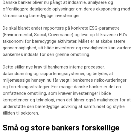
Danske banker bliver nu pålagt at indsamle, analysere og
offentliggøre detaljerede oplysninger om deres eksponering mod
klimarisici og bæredygtige investeringer.
De skal blandt andet rapportere på konkrete ESG-parametre
(Environmental, Social, Governance) og leve op til kravene i EU’s
taksonomi for bæredygtige aktiviteter. Målet er at skabe større
gennemsigtighed, så både investorer og myndigheder kan vurdere
bankernes indsats for den grønne omstilling.
Dette stiller nye krav til bankernes interne processer,
dataindsamling og rapporteringssystemer, og betyder, at
miljømæssige hensyn nu får vægt i bankernes risikovurderinger
og forretningsstrategier. For mange danske banker er det en
omfattende omstilling, som kræver investeringer i både
kompetencer og teknologi, men det åbner også muligheder for at
understøtte den bæredygtige udvikling af samfundet og styrke
tilliden til sektoren.
Små og store bankers forskellige