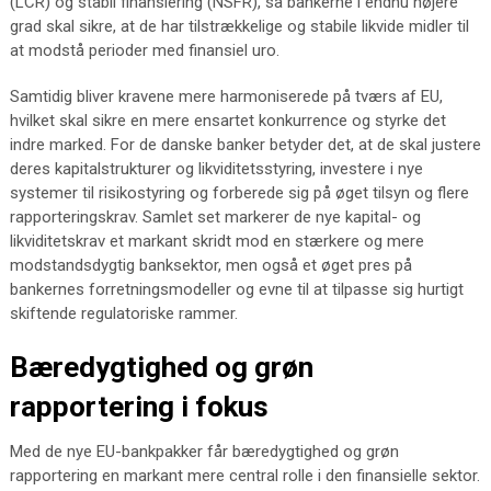
(LCR) og stabil finansiering (NSFR), så bankerne i endnu højere
grad skal sikre, at de har tilstrækkelige og stabile likvide midler til
at modstå perioder med finansiel uro.
Samtidig bliver kravene mere harmoniserede på tværs af EU,
hvilket skal sikre en mere ensartet konkurrence og styrke det
indre marked. For de danske banker betyder det, at de skal justere
deres kapitalstrukturer og likviditetsstyring, investere i nye
systemer til risikostyring og forberede sig på øget tilsyn og flere
rapporteringskrav. Samlet set markerer de nye kapital- og
likviditetskrav et markant skridt mod en stærkere og mere
modstandsdygtig banksektor, men også et øget pres på
bankernes forretningsmodeller og evne til at tilpasse sig hurtigt
skiftende regulatoriske rammer.
Bæredygtighed og grøn
rapportering i fokus
Med de nye EU-bankpakker får bæredygtighed og grøn
rapportering en markant mere central rolle i den finansielle sektor.