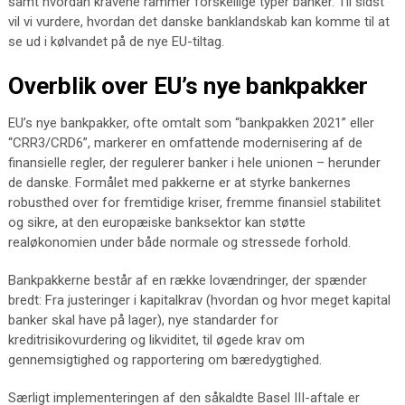
samt hvordan kravene rammer forskellige typer banker. Til sidst
vil vi vurdere, hvordan det danske banklandskab kan komme til at
se ud i kølvandet på de nye EU-tiltag.
Overblik over EU’s nye bankpakker
EU’s nye bankpakker, ofte omtalt som “bankpakken 2021” eller
“CRR3/CRD6”, markerer en omfattende modernisering af de
finansielle regler, der regulerer banker i hele unionen – herunder
de danske. Formålet med pakkerne er at styrke bankernes
robusthed over for fremtidige kriser, fremme finansiel stabilitet
og sikre, at den europæiske banksektor kan støtte
realøkonomien under både normale og stressede forhold.
Bankpakkerne består af en række lovændringer, der spænder
bredt: Fra justeringer i kapitalkrav (hvordan og hvor meget kapital
banker skal have på lager), nye standarder for
kreditrisikovurdering og likviditet, til øgede krav om
gennemsigtighed og rapportering om bæredygtighed.
Særligt implementeringen af den såkaldte Basel III-aftale er