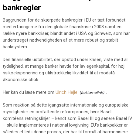
bankregler
Baggrunden for de skærpede bankregler i EU er tæt forbundet
med erfaringerne fra den globale finanskrise i 2008 samt en
række nyere bankkriser, blandt andet i USA og Schweiz, som har
understreget nødvendigheden af et mere robust og stabilt
banksystem.
Den finansielle ustabilitet, der opstod under krisen, viste med al
tydelighed, at mange banker havde for lav egenkapital, for høj
risikoeksponering og utilstrækkelig likviditet til at modstå
økonomiske chok.
Her kan du læse mere om
Ulrich Hejle
.
Som reaktion på dette igangsatte internationale og europæiske
myndigheder en omfattende reformproces, hvor Basel-
komitéens retningslinjer – kendt som Basel III og senere Basel IV
– skulle implementeres i national lovgivning. EU’s bankpakker er
således et led i denne proces, der har til formål at harmonisere