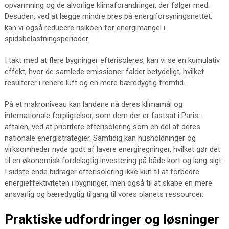
opvarmning og de alvorlige klimaforandringer, der følger med.
Desuden, ved at lægge mindre pres på energiforsyningsnettet,
kan vi også reducere risikoen for energimangel i
spidsbelastningsperioder.
I takt med at flere bygninger efterisoleres, kan vi se en kumulativ
effekt, hvor de samlede emissioner falder betydeligt, hvilket
resulterer i renere luft og en mere bæredygtig fremtid.
På et makroniveau kan landene nå deres klimamål og
internationale forpligtelser, som dem der er fastsat i Paris-
aftalen, ved at prioritere efterisolering som en del af deres
nationale energistrategier. Samtidig kan husholdninger og
virksomheder nyde godt af lavere energiregninger, hvilket gør det
til en økonomisk fordelagtig investering på både kort og lang sigt.
I sidste ende bidrager efterisolering ikke kun til at forbedre
energieffektiviteten i bygninger, men også til at skabe en mere
ansvarlig og bæredygtig tilgang til vores planets ressourcer.
Praktiske udfordringer og løsninger