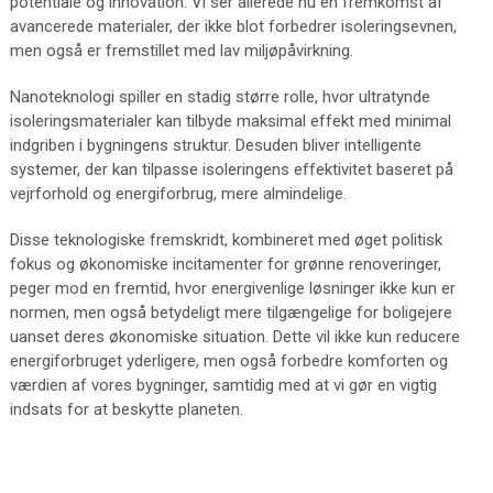
potentiale og innovation. Vi ser allerede nu en fremkomst af
avancerede materialer, der ikke blot forbedrer isoleringsevnen,
men også er fremstillet med lav miljøpåvirkning.
Nanoteknologi spiller en stadig større rolle, hvor ultratynde
isoleringsmaterialer kan tilbyde maksimal effekt med minimal
indgriben i bygningens struktur. Desuden bliver intelligente
systemer, der kan tilpasse isoleringens effektivitet baseret på
vejrforhold og energiforbrug, mere almindelige.
Disse teknologiske fremskridt, kombineret med øget politisk
fokus og økonomiske incitamenter for grønne renoveringer,
peger mod en fremtid, hvor energivenlige løsninger ikke kun er
normen, men også betydeligt mere tilgængelige for boligejere
uanset deres økonomiske situation. Dette vil ikke kun reducere
energiforbruget yderligere, men også forbedre komforten og
værdien af vores bygninger, samtidig med at vi gør en vigtig
indsats for at beskytte planeten.