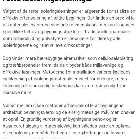
Valget af de rette isoleringsløsninger er afgørende for at sikre en
effektiv efterisolering af ældre bygninger. Der findes en bred vifte
af materialer, hver med sine unikke egenskaber, der kan tilpasses
specifikke behov og bygningsstrukturer. Traditionelle materialer
som mineraluld og polystyren er populære for deres gode
isoleringsevne og relativt lave omkostninger.
Dog vinder mere bæredygtige alternativer som celluloseisolering
og træfiberpaneler frem, da de tilbyder både miljøvenlige og
effektive løsninger. Metoderne for installation varierer ligeledes;
indblæsning af isoleringsmateriale er ideel for hulmure, mens
indvendig eller udvendig beklædning kan være nødvendigt for
massive mure.
Valget mellem disse metoder afhænger ofte af bygningens
arkitektur, bevaringsværdi og de energimæssige mål, man ønsker
at opnå. En grundig vurdering af bygningens behov og en
balanceret tilgang til materialevalg kan således sikre en optimal
efterisolering, der både forbedrer energiforbruget og bevarer