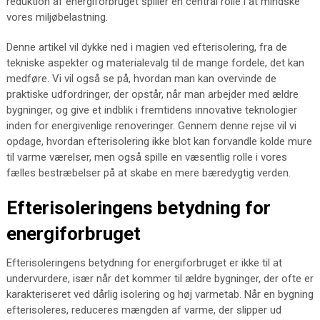
reduktion af energiforbruget spiller en central rolle i at mindske
vores miljøbelastning.
Denne artikel vil dykke ned i magien ved efterisolering, fra de
tekniske aspekter og materialevalg til de mange fordele, det kan
medføre. Vi vil også se på, hvordan man kan overvinde de
praktiske udfordringer, der opstår, når man arbejder med ældre
bygninger, og give et indblik i fremtidens innovative teknologier
inden for energivenlige renoveringer. Gennem denne rejse vil vi
opdage, hvordan efterisolering ikke blot kan forvandle kolde mure
til varme værelser, men også spille en væsentlig rolle i vores
fælles bestræbelser på at skabe en mere bæredygtig verden.
Efterisoleringens betydning for
energiforbruget
Efterisoleringens betydning for energiforbruget er ikke til at
undervurdere, især når det kommer til ældre bygninger, der ofte er
karakteriseret ved dårlig isolering og høj varmetab. Når en bygning
efterisoleres, reduceres mængden af varme, der slipper ud