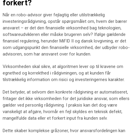
forkert?
Når en robo-advisor giver fejlagtig eller utilstrækkelig
investeringsrådgivning, opstår spørgsmålet om, hvem der bærer
ansvaret – er det den finansielle virksomhed bag teknologien,
softwareudvikleren eller måske brugeren selv? Ifølge gældende
finansiel regulering, herunder MiFID II og dansk lovgivning, er det
som udgangspunkt den finansielle virksomhed, der udbyder robo-
advisoren, som har ansvaret over for kunden.
Virksomheden skal sikre, at algoritmen lever op til kravene om
egnethed og korrekthed i rådgivningen, og at kunden får
tilstrækkelig information om risici og investeringernes karakter.
Det betyder, at selvom den konkrete rådgivning er automatiseret,
fritager det ikke virksomheden for det juridiske ansvar, som ellers
gælder ved personlig rådgivning. I praksis kan det dog være
vanskeligt at afgøre, hvornår en fejl skyldes en teknisk defekt,
mangelfulde data eller et forkert input fra kunden selv.
Dette skaber komplekse gråzoner, hvor ansvarsfordelingen kan