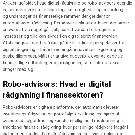
Artiklen udfolder, hvad digital rådgivning og robo-advisors egentlig
er, ser nærmere på de teknologiske muligheder og udfordringer,
og undersøger de finansretlige rammer, der gælder for
automatiseret rådgivning. Derudover diskuteres, hvem der bærer
ansvaret, hvis noget går galt, samt hvordan forbrugernes
interesser og tillid kan sikres i en digitaliseret finansverden.
Afslutningsvis sættes fokus på de fremtidige perspektiver for
digital rådgivning – både hvad angår innovation, regulering og
etiske dilemmaer. Målet er at give et overblik over de centrale
finansretlige udfordringer og muligheder, som robo-advisors
bringer med sig.
Robo-advisors: Hvad er digital
rådgivning i finanssektoren?
Robo-advisors er digitale platforme, der automatisk leverer
investeringsrådgivning og porteføljeforvaltning ved hjælp af
avancerede algoritmer og kunstig intelligens. I modsætning til
traditionel finansiel rådgivning, hvor personlige rådgivere indgår i
dialog med kunden, foregår rådgivningen her typisk online og