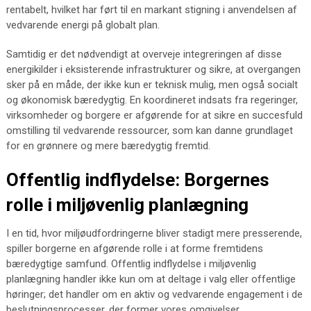
rentabelt, hvilket har ført til en markant stigning i anvendelsen af
vedvarende energi på globalt plan.
Samtidig er det nødvendigt at overveje integreringen af disse
energikilder i eksisterende infrastrukturer og sikre, at overgangen
sker på en måde, der ikke kun er teknisk mulig, men også socialt
og økonomisk bæredygtig. En koordineret indsats fra regeringer,
virksomheder og borgere er afgørende for at sikre en succesfuld
omstilling til vedvarende ressourcer, som kan danne grundlaget
for en grønnere og mere bæredygtig fremtid.
Offentlig indflydelse: Borgernes
rolle i miljøvenlig planlægning
I en tid, hvor miljøudfordringerne bliver stadigt mere presserende,
spiller borgerne en afgørende rolle i at forme fremtidens
bæredygtige samfund. Offentlig indflydelse i miljøvenlig
planlægning handler ikke kun om at deltage i valg eller offentlige
høringer; det handler om en aktiv og vedvarende engagement i de
beslutningsprocesser, der former vores omgivelser.