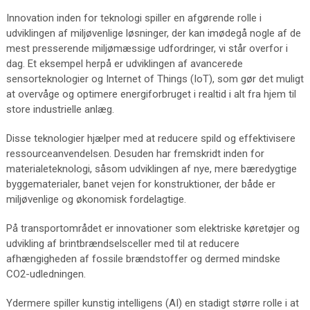
Innovation inden for teknologi spiller en afgørende rolle i
udviklingen af miljøvenlige løsninger, der kan imødegå nogle af de
mest presserende miljømæssige udfordringer, vi står overfor i
dag. Et eksempel herpå er udviklingen af avancerede
sensorteknologier og Internet of Things (IoT), som gør det muligt
at overvåge og optimere energiforbruget i realtid i alt fra hjem til
store industrielle anlæg.
Disse teknologier hjælper med at reducere spild og effektivisere
ressourceanvendelsen. Desuden har fremskridt inden for
materialeteknologi, såsom udviklingen af nye, mere bæredygtige
byggematerialer, banet vejen for konstruktioner, der både er
miljøvenlige og økonomisk fordelagtige.
På transportområdet er innovationer som elektriske køretøjer og
udvikling af brintbrændselsceller med til at reducere
afhængigheden af fossile brændstoffer og dermed mindske
CO2-udledningen.
Ydermere spiller kunstig intelligens (AI) en stadigt større rolle i at