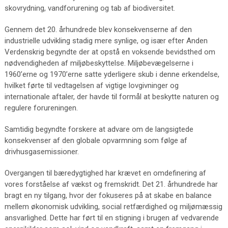
skovrydning, vandforurening og tab af biodiversitet.
Gennem det 20. århundrede blev konsekvenserne af den
industrielle udvikling stadig mere synlige, og især efter Anden
Verdenskrig begyndte der at opstå en voksende bevidsthed om
nødvendigheden af miljøbeskyttelse. Miljøbevægelserne i
1960’erne og 1970’erne satte yderligere skub i denne erkendelse,
hvilket førte til vedtagelsen af vigtige lovgivninger og
internationale aftaler, der havde til formål at beskytte naturen og
regulere forureningen.
Samtidig begyndte forskere at advare om de langsigtede
konsekvenser af den globale opvarmning som følge af
drivhusgasemissioner.
Overgangen til bæredygtighed har krævet en omdefinering af
vores forståelse af vækst og fremskridt. Det 21. århundrede har
bragt en ny tilgang, hvor der fokuseres på at skabe en balance
mellem økonomisk udvikling, social retfærdighed og miljømæssig
ansvarlighed. Dette har ført til en stigning i brugen af vedvarende