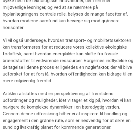
dykke ned i de teknologiske innovationer, der fremmer
miljøvenlige løsninger, og ved at se nærmere på
byplanlægningens centrale rolle, belyses de mange facetter af,
hvordan moderne samfund kan bevæge sig mod grønnere
horisonter.
Vi vil også undersøge, hvordan transport- og mobilitetssektoren
kan transformeres for at reducere vores kollektive økologiske
fodaftryk, samt hvordan energikilder kan skifte fra fossile
brændstoffer til vedvarende ressourcer. Borgernes indflydelse og
deltagelse i denne proces er ligeledes en nøglefaktor, der vil blive
udforsket for at forstå, hvordan offentligheden kan bidrage til en
mere miljøvenlig fremtid.
Artiklen afsluttes med en perspektivering af fremtidens
udfordringer og muligheder, idet vi tager et kig på, hvordan vi kan
navigere de komplekse dynamikker i en bæredygtig verden.
Gennem denne udforskning håber vi at inspirere til handling og
engagement i den grønne rute, som er nødvendig for at sikre en
sund og livskraftig planet for kommende generationer.