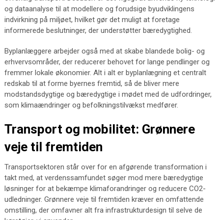
og dataanalyse til at modellere og forudsige byudviklingens
indvirkning på miljøet, hvilket gør det muligt at foretage
informerede beslutninger, der understøtter bæredygtighed.
Byplanlæggere arbejder også med at skabe blandede bolig- og
erhvervsområder, der reducerer behovet for lange pendlinger og
fremmer lokale økonomier. Alt i alt er byplanlægning et centralt
redskab til at forme byernes fremtid, så de bliver mere
modstandsdygtige og bæredygtige i mødet med de udfordringer,
som klimaændringer og befolkningstilvækst medfører.
Transport og mobilitet: Grønnere
veje til fremtiden
Transportsektoren står over for en afgørende transformation i
takt med, at verdenssamfundet søger mod mere bæredygtige
løsninger for at bekæmpe klimaforandringer og reducere CO2-
udledninger. Grønnere veje til fremtiden kræver en omfattende
omstilling, der omfavner alt fra infrastrukturdesign til selve de