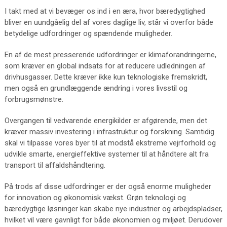
I takt med at vi bevæger os ind i en æra, hvor bæredygtighed
bliver en uundgåelig del af vores daglige liv, står vi overfor både
betydelige udfordringer og spændende muligheder.
En af de mest presserende udfordringer er klimaforandringerne,
som kræver en global indsats for at reducere udledningen af
drivhusgasser. Dette kræver ikke kun teknologiske fremskridt,
men også en grundlæggende ændring i vores livsstil og
forbrugsmønstre.
Overgangen til vedvarende energikilder er afgørende, men det
kræver massiv investering i infrastruktur og forskning. Samtidig
skal vi tilpasse vores byer til at modstå ekstreme vejrforhold og
udvikle smarte, energieffektive systemer til at håndtere alt fra
transport til affaldshåndtering.
På trods af disse udfordringer er der også enorme muligheder
for innovation og økonomisk vækst. Grøn teknologi og
bæredygtige løsninger kan skabe nye industrier og arbejdspladser,
hvilket vil være gavnligt for både økonomien og miljøet. Derudover