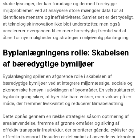
skabe løsninger, der kan forudsige og dermed forebygge
miljøproblemer, ved at analysere store mængder data for at
identificere mønstre og ineffektiviteter. Samlet set er det tydeligt,
at teknologisk innovation ikke blot understøtter, men også
accelererer overgangen til en mere bæredygtig fremtid ved at
åbne for nye muligheder og strategier i miljøvenlig planlægning.
Byplanlægningens rolle: Skabelsen
af bæredygtige bymiljøer
Byplanlægning spiller en afgørende rolle i skabelsen af
bæredygtige bymiljøer ved at integrere miljømæssige, sociale og
økonomiske hensyn i udviklingen af byområder. En velstruktureret
byplanlægning sikrer, at byer ikke bare vokser, men vokser på en
måde, der fremmer livskvalitet og reducerer klimabelastning.
Dette opnås gennem en række strategier såsom optimering af
arealanvendelse, fremme af grønne områder og sikring af
effektiv transportinfrastruktur, der prioriterer gående, cyklister og
offentlig transport. Desuden er det vigtigt at anvende ny teknologi