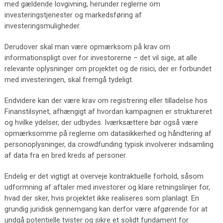
med gældende lovgivning, herunder reglerne om
investeringstjenester og markedsføring af
investeringsmuligheder.
Derudover skal man være opmærksom på krav om
informationspligt over for investorerne – det vil sige, at alle
relevante oplysninger om projektet og de risici, der er forbundet
med investeringen, skal fremgå tydeligt.
Endvidere kan der være krav om registrering eller tilladelse hos
Finanstilsynet, afhængigt af hvordan kampagnen er struktureret
og hvilke ydelser, der udbydes. Iværksættere bør også være
opmærksomme på reglerne om datasikkerhed og håndtering af
personoplysninger, da crowdfunding typisk involverer indsamling
af data fra en bred kreds af personer.
Endelig er det vigtigt at overveje kontraktuelle forhold, såsom
udformning af aftaler med investorer og klare retningslinjer for,
hvad der sker, hvis projektet ikke realiseres som planlagt. En
grundig juridisk gennemgang kan derfor være afgørende for at
undgå potentielle tvister og sikre et solidt fundament for