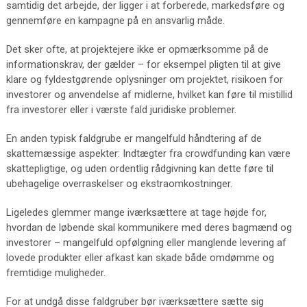
samtidig det arbejde, der ligger i at forberede, markedsføre og
gennemføre en kampagne på en ansvarlig måde.
Det sker ofte, at projektejere ikke er opmærksomme på de
informationskrav, der gælder – for eksempel pligten til at give
klare og fyldestgørende oplysninger om projektet, risikoen for
investorer og anvendelse af midlerne, hvilket kan føre til mistillid
fra investorer eller i værste fald juridiske problemer.
En anden typisk faldgrube er mangelfuld håndtering af de
skattemæssige aspekter: Indtægter fra crowdfunding kan være
skattepligtige, og uden ordentlig rådgivning kan dette føre til
ubehagelige overraskelser og ekstraomkostninger.
Ligeledes glemmer mange iværksættere at tage højde for,
hvordan de løbende skal kommunikere med deres bagmænd og
investorer – mangelfuld opfølgning eller manglende levering af
lovede produkter eller afkast kan skade både omdømme og
fremtidige muligheder.
For at undgå disse faldgruber bør iværksættere sætte sig