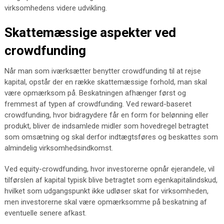
virksomhedens videre udvikling.
Skattemæssige aspekter ved
crowdfunding
Når man som iværksætter benytter crowdfunding til at rejse
kapital, opstår der en række skattemæssige forhold, man skal
være opmærksom på. Beskatningen afhænger først og
fremmest af typen af crowdfunding. Ved reward-baseret
crowdfunding, hvor bidragydere får en form for belønning eller
produkt, bliver de indsamlede midler som hovedregel betragtet
som omsætning og skal derfor indtægtsføres og beskattes som
almindelig virksomhedsindkomst.
Ved equity-crowdfunding, hvor investorerne opnår ejerandele, vil
tilførslen af kapital typisk blive betragtet som egenkapitalindskud,
hvilket som udgangspunkt ikke udløser skat for virksomheden,
men investorerne skal være opmærksomme på beskatning af
eventuelle senere afkast.