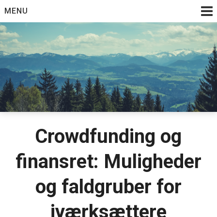
Skip
MENU
to
content
Crowdfunding og
finansret: Muligheder
og faldgruber for
iværksættere