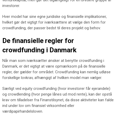
venturekapital, men gør det tilgængeligt for en bredere gruppe af
investorer.
Hver model har sine egne juridiske og finansielle implikationer,
hvilket gør det vigtigt for iværksættere at vælge den form for
crowdfunding, der passer bedst til deres projekt og behov.
De finansielle regler for
crowdfunding i Danmark
Når man som iværksætter ønsker at benytte crowdfunding i
Danmark, er det vigtigt at være opmærksom på de finansielle
regler, der gælder for området. Crowdfunding kan nemlig udløse
forskellige lovkrav, afhængigt af hvilken model man vælger.
Særligt ved equity crowdfunding (hvor investorer får ejerandele)
og crowdlending (hvor penge lånes ud mod rente), kan der opstå
krav om tilladelser fra Finanstilsynet, da disse aktiviteter kan falde
ind under lov om finansiel virksomhed eller
værdipapirhandelsloven.