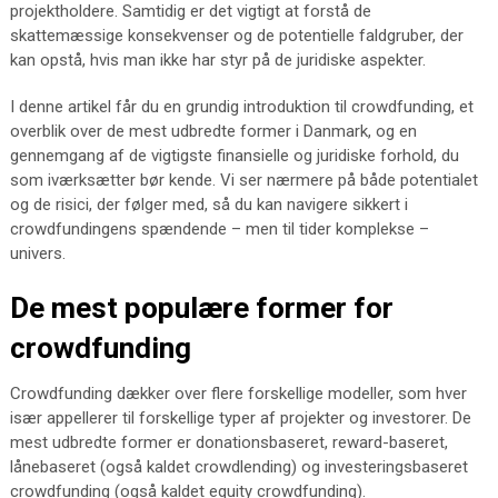
projektholdere. Samtidig er det vigtigt at forstå de
skattemæssige konsekvenser og de potentielle faldgruber, der
kan opstå, hvis man ikke har styr på de juridiske aspekter.
I denne artikel får du en grundig introduktion til crowdfunding, et
overblik over de mest udbredte former i Danmark, og en
gennemgang af de vigtigste finansielle og juridiske forhold, du
som iværksætter bør kende. Vi ser nærmere på både potentialet
og de risici, der følger med, så du kan navigere sikkert i
crowdfundingens spændende – men til tider komplekse –
univers.
De mest populære former for
crowdfunding
Crowdfunding dækker over flere forskellige modeller, som hver
især appellerer til forskellige typer af projekter og investorer. De
mest udbredte former er donationsbaseret, reward-baseret,
lånebaseret (også kaldet crowdlending) og investeringsbaseret
crowdfunding (også kaldet equity crowdfunding).