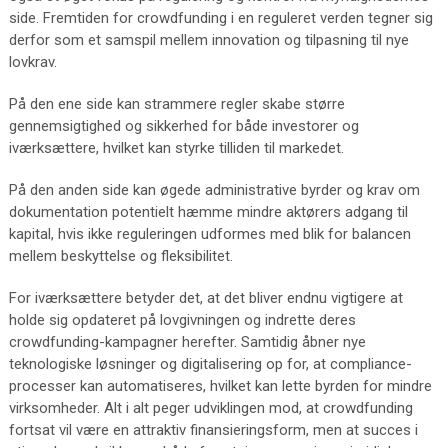
side. Fremtiden for crowdfunding i en reguleret verden tegner sig
derfor som et samspil mellem innovation og tilpasning til nye
lovkrav.
På den ene side kan strammere regler skabe større
gennemsigtighed og sikkerhed for både investorer og
iværksættere, hvilket kan styrke tilliden til markedet.
På den anden side kan øgede administrative byrder og krav om
dokumentation potentielt hæmme mindre aktørers adgang til
kapital, hvis ikke reguleringen udformes med blik for balancen
mellem beskyttelse og fleksibilitet.
For iværksættere betyder det, at det bliver endnu vigtigere at
holde sig opdateret på lovgivningen og indrette deres
crowdfunding-kampagner herefter. Samtidig åbner nye
teknologiske løsninger og digitalisering op for, at compliance-
processer kan automatiseres, hvilket kan lette byrden for mindre
virksomheder. Alt i alt peger udviklingen mod, at crowdfunding
fortsat vil være en attraktiv finansieringsform, men at succes i