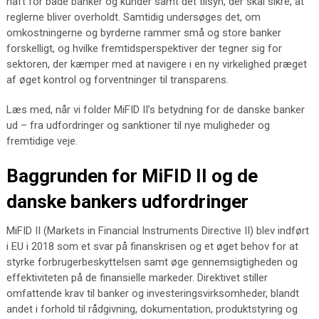
haft for både banker og kunder samt det tilsyn, der skal sikre, at
reglerne bliver overholdt. Samtidig undersøges det, om
omkostningerne og byrderne rammer små og store banker
forskelligt, og hvilke fremtidsperspektiver der tegner sig for
sektoren, der kæmper med at navigere i en ny virkelighed præget
af øget kontrol og forventninger til transparens.
Læs med, når vi folder MiFID II’s betydning for de danske banker
ud – fra udfordringer og sanktioner til nye muligheder og
fremtidige veje.
Baggrunden for MiFID II og de
danske bankers udfordringer
MiFID II (Markets in Financial Instruments Directive II) blev indført
i EU i 2018 som et svar på finanskrisen og et øget behov for at
styrke forbrugerbeskyttelsen samt øge gennemsigtigheden og
effektiviteten på de finansielle markeder. Direktivet stiller
omfattende krav til banker og investeringsvirksomheder, blandt
andet i forhold til rådgivning, dokumentation, produktstyring og