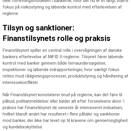
hele forretningsmodellen i bankerne, hvor der nu er et langt større
fokus på risikostyring og løbende kontrol med efterlevelsen af
reglerne.
Tilsyn og sanktioner:
Finanstilsynets rolle og praksis
Finanstilsynet spiller en central rolle i overvågningen af danske
bankers efterlevelse af MiFID II-reglerne. Tilsynet fører løbende
kontrol med banker gennem både temaundersøgelser,
inspektioner og løbende indrapporteringer, hvor særligt fokus
rettes mod rådgivningsprocesser, produktstyring og håndtering af
interessekonflikter.
Når Finanstilsynet konstaterer brud på reglerne, kan det føre til
påbud, politianmeldelser eller bøder alt efter forseelsens alvor. I
praksis har Finanstilsynet de seneste år intensiveret indsatsen,
hvilket blandt andet har resulteret i flere påtaler og sanktioner
mod banker, der ikke har levet op til kravene om gennemsigtighed
og kundebeskyttelse.