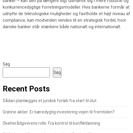
banker – kan den på længere sigt udmønte sig i mere robuste og
konkurrencedygtige forretningsmodeller. Hvis bankerne formår at
udnytte de teknologiske muligheder og fastholde et højt niveau af
compliance, kan modvinden vendes til en strategisk fordel, hvor
danske banker står stærkere både nationalt og internationalt.
Søg
Søg
Recent Posts
Sådan planlægges et juridisk forløb fra start til slut
Grønne aktier: Er bæredygtig investering vejen til fremtiden?
Skatterådgiverens rolle: Fra kontrol til konfliktløsning