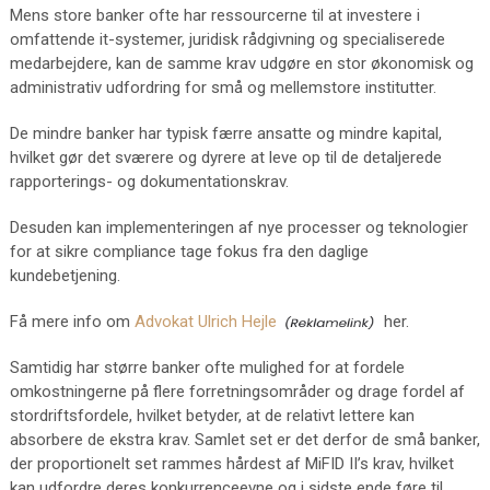
Mens store banker ofte har ressourcerne til at investere i
omfattende it-systemer, juridisk rådgivning og specialiserede
medarbejdere, kan de samme krav udgøre en stor økonomisk og
administrativ udfordring for små og mellemstore institutter.
De mindre banker har typisk færre ansatte og mindre kapital,
hvilket gør det sværere og dyrere at leve op til de detaljerede
rapporterings- og dokumentationskrav.
Desuden kan implementeringen af nye processer og teknologier
for at sikre compliance tage fokus fra den daglige
kundebetjening.
Få mere info om
Advokat Ulrich Hejle
her.
Samtidig har større banker ofte mulighed for at fordele
omkostningerne på flere forretningsområder og drage fordel af
stordriftsfordele, hvilket betyder, at de relativt lettere kan
absorbere de ekstra krav. Samlet set er det derfor de små banker,
der proportionelt set rammes hårdest af MiFID II’s krav, hvilket
kan udfordre deres konkurrenceevne og i sidste ende føre til