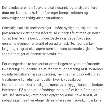
Dette indebærer, at rådgivere skal indsamle og analysere flere
data om kunderne, hvilket både øger kompleksiteten og
ansvarligheden i rådgivningssituationen.
Samtidig skal alle omkostninger – både synlige og skjulte – nu
præsenteres klart og forståeligt, så kunden får et reelt grundlag
for at træffe sine beslutninger. Dette skærpede fokus på
gennemsigtighed har skabt et paradigmeskifte, hvor banken i
langt højere grad skal agere som kundens betroede vejleder frem
for blot sælger af finansielle produkter.
For mange danske banker har omstillingen betydet omfattende
investeringer i uddannelse af rådgivere, opdatering af it-systemer
og udarbejdelse af nye procedurer, men det har også udfordret
traditionelle forretningsmodeller, hvor krydssalg og
incitamentsstrukturer tidligere kunne overskygge kundens bedste
interesser. På trods af udfordringerne er målet klart: Forbrugerne
skal stå stærkere, være bedre oplyst og kunne have tillid til, at
rådgivningen reelt varetager deres interesser – ikke kun bankens.