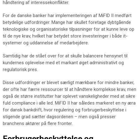
håndtering af interessekonflikter.
For de danske banker har implementeringen af MiFID II medført
betydelige udfordringer. Mange har skullet foretage dybtgående
teknologiske og organisatoriske tilpasninger for at kunne leve op
til de nye krav, hvilket har betydet store investeringer i både it-
systemer og uddannelse af medarbejdere.
Samtidig har de stået over for at skulle balancere hensynet til
kundernes oplevelse med et markant øget administrativt og
regulatorisk pres.
Disse udfordringer er blevet særligt mærkbare for mindre banker,
der ofte har færre ressourcer til at håndtere komplekse krav, men
også de større institutter har oplevet vanskeligheder med at sikre
fuld compliance i alle led. MiFID II har således markeret en ny æra
for dansk bankdrift, hvor regulering og forbrugerbeskyttelse i
stigende grad sætter dagsordenen – men også presser
branchens aktører på flere fronter.
Forbrugerbeskyttelse og