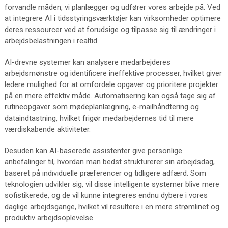
forvandle måden, vi planlægger og udfører vores arbejde på. Ved
at integrere AI i tidsstyringsværktøjer kan virksomheder optimere
deres ressourcer ved at forudsige og tilpasse sig til ændringer i
arbejdsbelastningen i realtid.
AI-drevne systemer kan analysere medarbejderes
arbejdsmønstre og identificere ineffektive processer, hvilket giver
ledere mulighed for at omfordele opgaver og prioritere projekter
på en mere effektiv måde. Automatisering kan også tage sig af
rutineopgaver som mødeplanlægning, e-mailhåndtering og
dataindtastning, hvilket frigør medarbejdernes tid til mere
værdiskabende aktiviteter.
Desuden kan AI-baserede assistenter give personlige
anbefalinger til, hvordan man bedst strukturerer sin arbejdsdag,
baseret på individuelle præferencer og tidligere adfærd. Som
teknologien udvikler sig, vil disse intelligente systemer blive mere
sofistikerede, og de vil kunne integreres endnu dybere i vores
daglige arbejdsgange, hvilket vil resultere i en mere strømlinet og
produktiv arbejdsoplevelse.