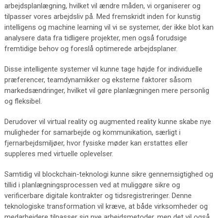
arbejdsplanlægning, hvilket vil ændre måden, vi organiserer og
tilpasser vores arbejdsliv på. Med fremskridt inden for kunstig
intelligens og machine learning vil vi se systemer, der ikke blot kan
analysere data fra tidligere projekter, men også forudsige
fremtidige behov og foreslå optimerede arbejdsplaner.
Disse intelligente systemer vil kunne tage højde for individuelle
præferencer, teamdynamikker og eksterne faktorer såsom
markedsændringer, hvilket vil gøre planlægningen mere personlig
og fleksibel.
Derudover vil virtual reality og augmented reality kunne skabe nye
muligheder for samarbejde og kommunikation, særligt i
fjernarbejdsmiljøer, hvor fysiske møder kan erstattes eller
suppleres med virtuelle oplevelser.
Samtidig vil blockchain-teknologi kunne sikre gennemsigtighed og
tillid i planlægningsprocessen ved at muliggøre sikre og
verificerbare digitale kontrakter og tidsregistreringer. Denne
teknologiske transformation vil kræve, at både virksomheder og
medarbejdere tilpasser sig nye arbejdsmetoder, men det vil også